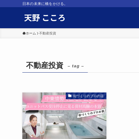
日本の未来に橋をかける。
ホーム
不動産投資
不動産投資
– tag –
街づくりのプロの目