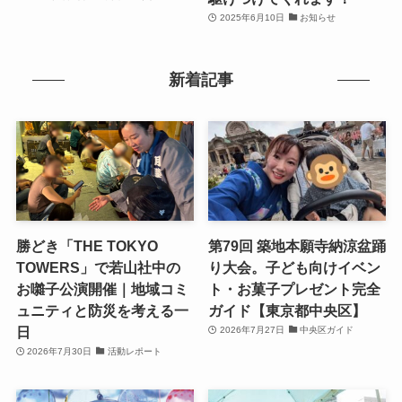
2025年6月10日
お知らせ
新着記事
勝どき「THE TOKYO
第79回 築地本願寺納涼盆踊
TOWERS」で若山社中の
り大会。子ども向けイベン
お囃子公演開催｜地域コミ
ト・お菓子プレゼント完全
ュニティと防災を考える一
ガイド【東京都中央区】
日
2026年7月27日
中央区ガイド
2026年7月30日
活動レポート