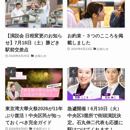
【演説会 日程変更のお知ら
お約束・３つのこころを掲
せ】7月18日（土）勝どき
載しました
駅前交差点
2025年6月13日
お知らせ
2026年6月25日
お知らせ
東京湾大華火祭2026が11年
急遽開催！6月10日（火）
ぶり復活！中央区民が知っ
中央区3箇所で街頭演説決
ておくべき完全ガイド
定。石丸伸二代表も応援に
駆けつけてくれます！
2026年6月9日
中央区ガイド